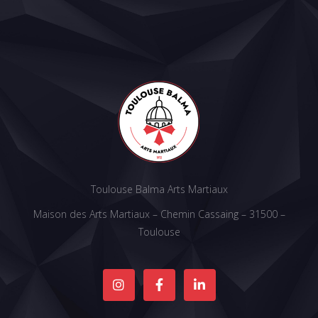
Toulouse Balma Arts Martiaux
Maison des Arts Martiaux – Chemin Cassaing – 31500 –
Toulouse