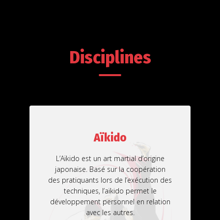
Disciplines
Aïkido
L’Aïkido est un art martial d’origine
japonaise. Basé sur la coopération
des pratiquants lors de l’exécution des
techniques, l’aïkido permet le
développement personnel en relation
avec les autres.