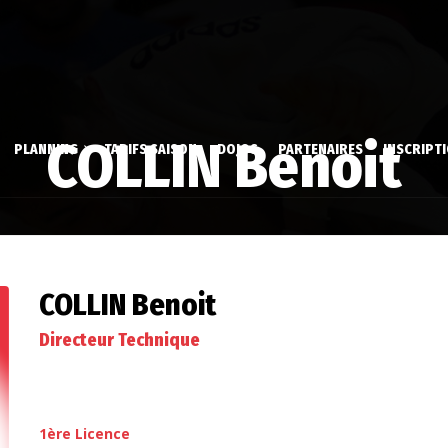
COLLIN Benoit
PLANNING
TARIFS SAISON
DOJOS
PARTENAIRES
INSCRIPT
 & Aïki-Taïso
Dossier d’inscrip
aire
stique Volontaire
Inscription en li
COLLIN Benoit
é
Directeur Technique
1ère Licence