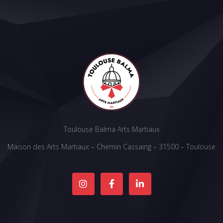
Toulouse Balma Arts Martiaux
Maison des Arts Martiaux – Chemin Cassaing – 31500 – Toulouse