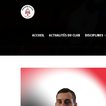
ACCUEIL
ACTUALITÉS DU CLUB
DISCIPLINES
Aïkido
Aïkido
Gymnastique volont
Gymna
Judo
Judo
Karaté
Karat