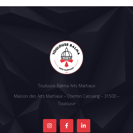
Toulouse Balma Arts Martiaux
Maison des Arts Martiaux – Chemin Cassaing – 31500 –
Toulouse