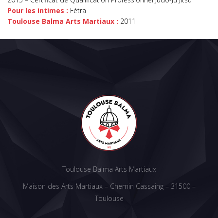
Pour les intimes :
Fétra
Toulouse Balma Arts Martiaux :
2011
Toulouse Balma Arts Martiaux
Maison des Arts Martiaux – Chemin Cassaing – 31500 –
Toulouse