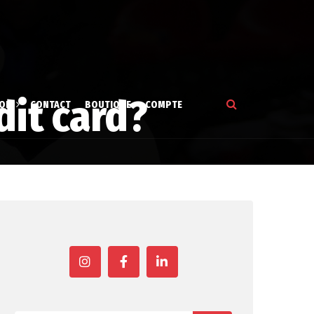
dit card?
ION
CONTACT
BOUTIQUE
COMPTE
tion
gne