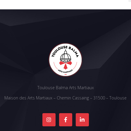
Toulouse Balma Arts Martiaux
Maison des Arts Martiaux – Chemin Cassaing – 31500 – Toulouse