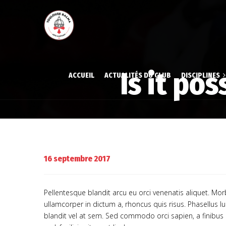
Is it po
ACCUEIL
ACTUALITÉS DU CLUB
DISCIPLINES
Aïkido
Aïkido
Gymnastique volont
Gymna
Judo
Judo
16 septembre 2017
Karaté
Karat
Pellentesque blandit arcu eu orci venenatis aliquet. Mo
ullamcorper in dictum a, rhoncus quis risus. Phasellus l
blandit vel at sem. Sed commodo orci sapien, a finibu