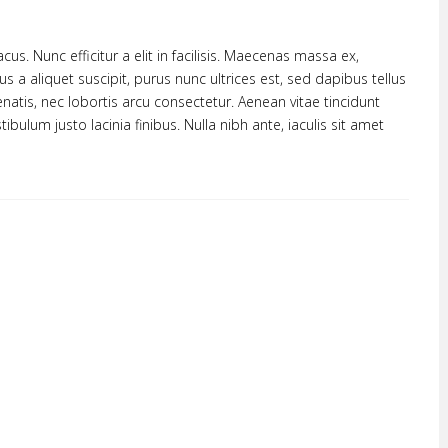
cus. Nunc efficitur a elit in facilisis. Maecenas massa ex,
us a aliquet suscipit, purus nunc ultrices est, sed dapibus tellus
natis, nec lobortis arcu consectetur. Aenean vitae tincidunt
bulum justo lacinia finibus. Nulla nibh ante, iaculis sit amet