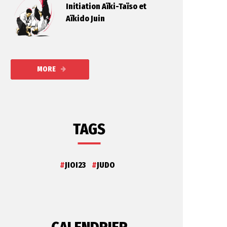
Initiation Aïki-Taïso et
Aïkido Juin
MORE
TAGS
JIOI23
JUDO