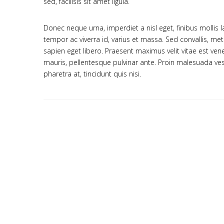
sed, facilisis sit amet ligula.
Donec neque urna, imperdiet a nisl eget, finibus mollis la
tempor ac viverra id, varius et massa. Sed convallis, met
sapien eget libero. Praesent maximus velit vitae est vene
mauris, pellentesque pulvinar ante. Proin malesuada vesti
pharetra at, tincidunt quis nisi.