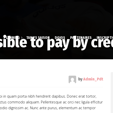
ssible to pay by cre
PLANNING
TARIFS SAISON
DOJOS
PARTENAIRES
INSCRIPT
 & Aïki-Taïso
Dossier d’inscrip
aire
stique Volontaire
Inscription en li
by
Admin_Pdt
é
rbi in quam porta nibh hendrerit dapibus. Donec erat tortor,
uctus commodo aliquam. Pellentesque ac orci nec ligula efficitur
s odio dignissim ac. Nunc ante purus, elementum ac tempor