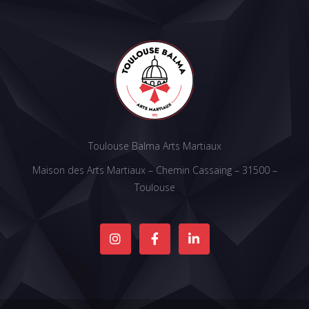
Toulouse Balma Arts Martiaux
Maison des Arts Martiaux – Chemin Cassaing – 31500 –
Toulouse