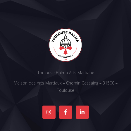
Toulouse Balma Arts Martiaux
Maison des Arts Martiaux – Chemin Cassaing – 31500 –
Toulouse