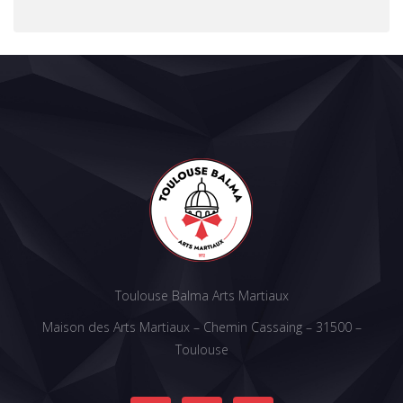
Toulouse Balma Arts Martiaux
Maison des Arts Martiaux – Chemin Cassaing – 31500 –
Toulouse