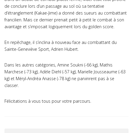
de conclure lors d’un passage au sol où sa tentative
d’étranglement (Kakae-Jime) a donné des sueurs au combattant
francilien. Mais ce dernier prenait petit à petit le combat à son
avantage et s’imposait logiquement lors du golden score.
En repêchage, il s’inclina à nouveau face au combattant du
Sainte-Geneviève Sport, Adrien Hubert.
Dans les autres catégories, Amine Soukni (-66 kg), Mathis
Marchese (-73 kg), Adèle Diehl (-57 kg), Marielle Jousseaume (-63
kg) et Méryl-Andréa Anasse (-78 kg) ne parvinrent pas à se
classer.
Félicitations à vous tous pour votre parcours.