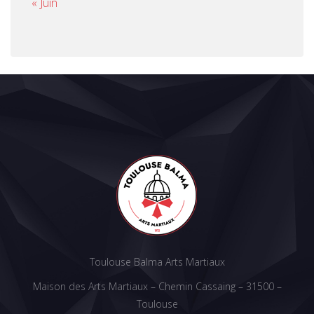
« Juin
Toulouse Balma Arts Martiaux
Maison des Arts Martiaux – Chemin Cassaing – 31500 –
Toulouse