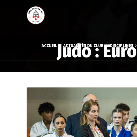
Judo : Eu
ACCUEIL
ACTUALITÉS DU CLUB
DISCIPLINES
Aïkido
Aïkido
Gymnastique volont
Gymna
Judo
Judo
Karaté
Karat