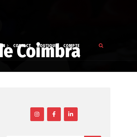
de Coimbra
ION
CONTACT
BOUTIQUE
COMPTE
tion
gne