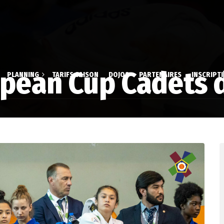
ropean Cup Cadets 
PLANNING
TARIFS SAISON
DOJOS
PARTENAIRES
INSCRIPT
 & Aïki-Taïso
Dossier d’inscrip
aire
stique Volontaire
Inscription en li
é