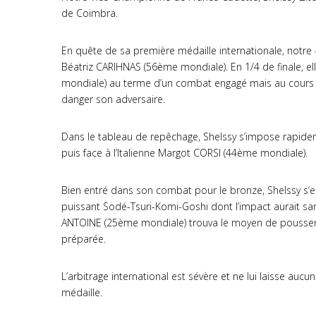
de Coimbra.
En quête de sa première médaille internationale, notre
Béatriz CARIHNAS (56ème mondiale). En 1/4 de finale, elle
mondiale) au terme d’un combat engagé mais au cours d
danger son adversaire.
Dans le tableau de repêchage, Shelssy s’impose rapid
puis face à l’Italienne Margot CORSI (44ème mondiale).
Bien entré dans son combat pour le bronze, Shelssy s’e
puissant Sodé-Tsuri-Komi-Goshi dont l’impact aurait sa
ANTOINE (25ème mondiale) trouva le moyen de pousser S
préparée.
L’arbitrage international est sévère et ne lui laisse aucu
médaille.