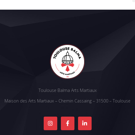
Toulouse Balma Arts Martiaux
Maison des Arts Martiaux – Chemin Cassaing – 31500 – Toulouse