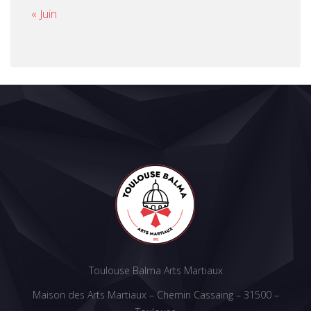
« Juin
Toulouse Balma Arts Martiaux
Maison des Arts Martiaux – Chemin Cassaing – 31500 –