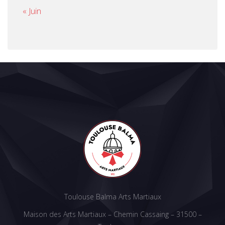
« Juin
Toulouse Balma Arts Martiaux
Maison des Arts Martiaux – Chemin Cassaing – 31500 –