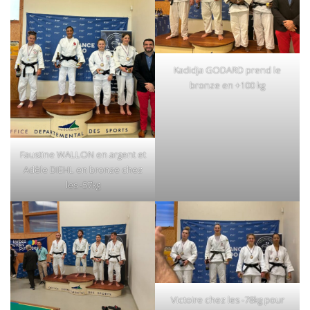
Kadidja GODARD prend le
bronze en +100 kg
Faustine WALLON en argent et
Adèle DIEHL en bronze chez
les -57kg
Victoire chez les -78kg pour