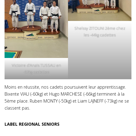
Shelssy ZITOUNI 2ème chez
les -44kg cadettes
Victoire d’Anaïs TUSSAU en
-57kg cadettes
Moins en réussite, nos cadets poursuivent leur apprentissage.
Bixente VIAU (-60kg) et Hugo MARCHESE (-66kg) terminent à la
5ème place. Ruben MONTY (-50kg) et Liam LAJNEFF (-73kg) ne se
classent pas.
LABEL REGIONAL SENIORS