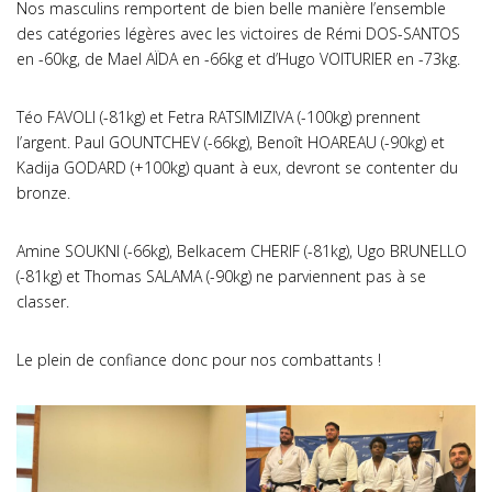
Nos masculins remportent de bien belle manière l’ensemble
des catégories légères avec les victoires de Rémi DOS-SANTOS
en -60kg, de Mael AÏDA en -66kg et d’Hugo VOITURIER en -73kg.
Téo FAVOLI (-81kg) et Fetra RATSIMIZIVA (-100kg) prennent
l’argent. Paul GOUNTCHEV (-66kg), Benoît HOAREAU (-90kg) et
Kadija GODARD (+100kg) quant à eux, devront se contenter du
bronze.
Amine SOUKNI (-66kg), Belkacem CHERIF (-81kg), Ugo BRUNELLO
(-81kg) et Thomas SALAMA (-90kg) ne parviennent pas à se
classer.
Le plein de confiance donc pour nos combattants !