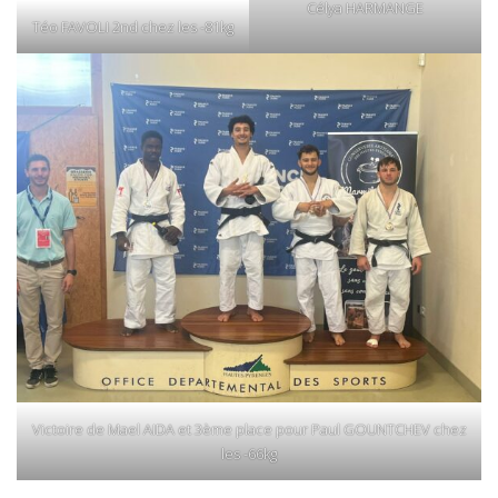
Célya HARMANGE
Téo FAVOLI 2nd chez les -81kg
Victoire de Mael AIDA et 3ème place pour Paul GOUNTCHEV chez
les -66kg