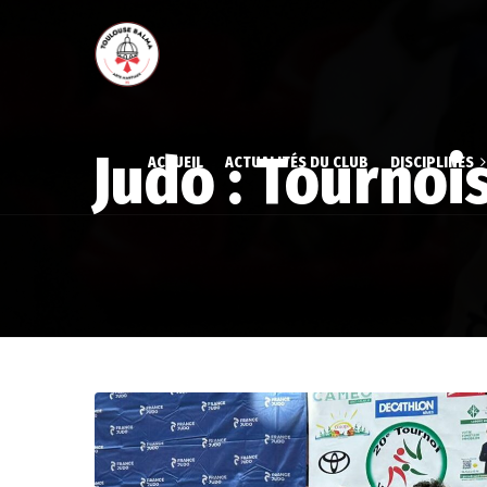
Judo : Tournoi
ACCUEIL
ACTUALITÉS DU CLUB
DISCIPLINES
Aïkido
Aïkido
Gymnastique volont
Gymna
Judo
Judo
Karaté
Karat