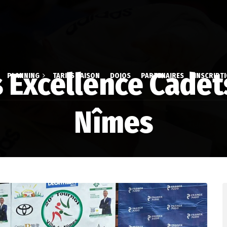
s Excellence Cadet
PLANNING
TARIFS SAISON
DOJOS
PARTENAIRES
INSCRIPT
 & Aïki-Taïso
Dossier d’inscrip
Nîmes
aire
stique Volontaire
Inscription en li
é