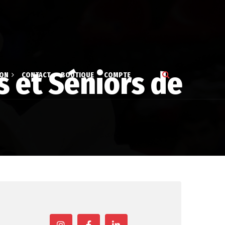
s et Séniors de
ION
CONTACT
BOUTIQUE
COMPTE
tion
gne