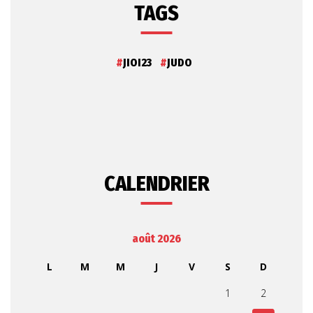
TAGS
JIOI23
JUDO
CALENDRIER
août 2026
L
M
M
J
V
S
D
1
2