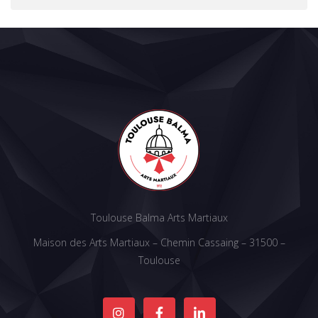
Toulouse Balma Arts Martiaux
Maison des Arts Martiaux – Chemin Cassaing – 31500 –
Toulouse