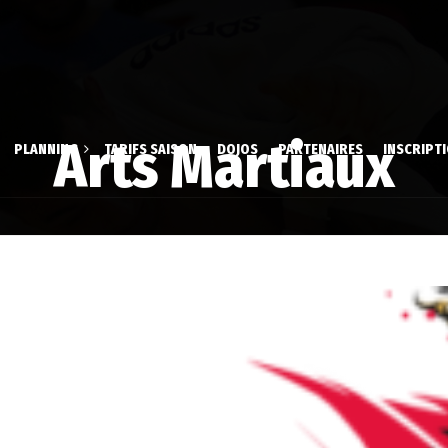
Arts Martiaux
PLANNING
TARIFS SAISON
DOJOS
PARTENAIRES
INSCRIPT
 & Aïki-Taïso
Dossier d’inscrip
aire
stique Volontaire
Inscription en li
é