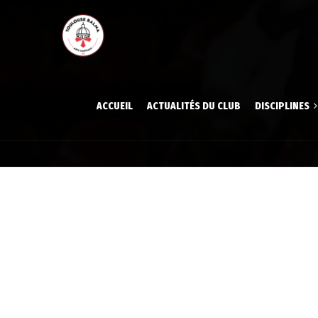
ACCUEIL
ACTUALITÉS DU CLUB
DISCIPLINES
Aïkido
Aïkido
Gymnastique volont
Gymna
Judo
Judo
Karaté
Karat