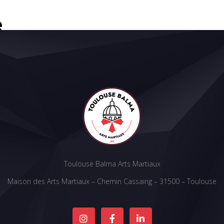
e
Toulouse Balma Arts Martiaux
Maison des Arts Martiaux – Chemin Cassaing – 31500 – Toulouse