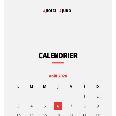
JIOI23
JUDO
CALENDRIER
août 2026
L
M
M
J
V
S
D
1
2
3
4
5
6
7
8
9
10
11
12
13
14
15
16