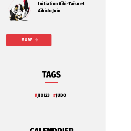
Initiation Aïki-Taïso et
Aïkido Juin
MORE
TAGS
JIOI23
JUDO