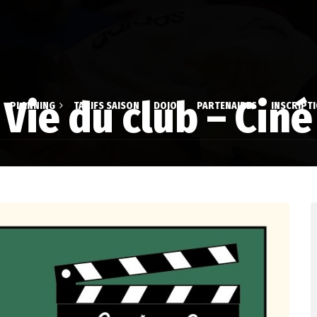
Vie du club – Ciné
PLANNING
TARIFS SAISON
DOJOS
PARTENAIRES
INSCRIPT
 & Aïki-Taïso
Dossier d’inscrip
aire
stique Volontaire
Inscription en li
é