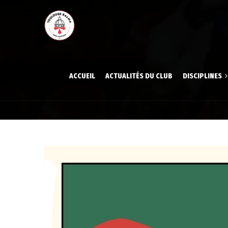
ACCUEIL
ACTUALITÉS DU CLUB
DISCIPLINES
Aïkido
Aïkido
Gymnastique volont
Gymna
Judo
Judo
Karaté
Karat