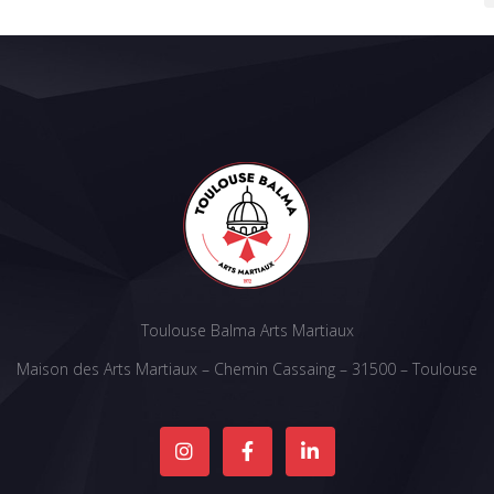
Toulouse Balma Arts Martiaux
Maison des Arts Martiaux – Chemin Cassaing – 31500 – Toulouse