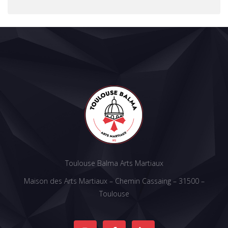
Toulouse Balma Arts Martiaux
Maison des Arts Martiaux – Chemin Cassaing – 31500 –
Toulouse